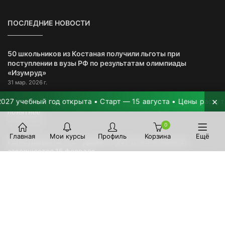
ПОСЛЕДНИЕ НОВОСТИ
50 школьников из Костаная получили льготы при
поступлении в вузы РФ по результатам олимпиады
«Изумруд»
31 мар. 2026 г.
×
учебный год открыта • Старт — 15 августа • Цены растут на 2
Обновили публичную оферту — чтобы правила стали
понятнее
12 мар. 2026 г.
0
Главная
Мои курсы
Профиль
Корзина
Ещё
Регистрация на тест-драйв в УрФУ для школьников
завершается 15 февраля
10 февр. 2026 г.
Организованный выезд в УрФУ состоится сегодня
28 авг. 2025 г.
Важная информация для поступающих в УрФУ-2025 и
другие российские университеты