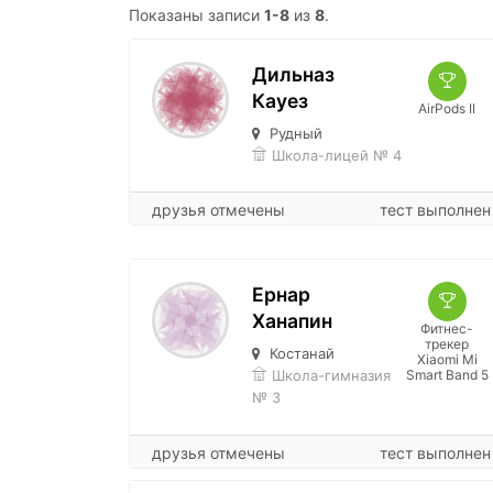
Показаны записи
1-8
из
8
.
Дильназ
Кауез
AirPods II
Рудный
Школа-лицей № 4
друзья отмечены
тест выполнен
Ернар
Ханапин
Фитнес-
трекер
Костанай
Xiaomi Mi
Школа-гимназия
Smart Band 5
№ 3
друзья отмечены
тест выполнен