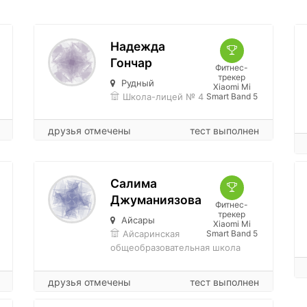
Надежда
Гончар
Фитнес-
трекер
Рудный
Xiaomi Mi
Школа-лицей № 4
Smart Band 5
друзья отмечены
тест выполнен
Салима
Джуманиязова
Фитнес-
трекер
Айсары
Xiaomi Mi
Айсаринская
Smart Band 5
общеобразовательная школа
друзья отмечены
тест выполнен