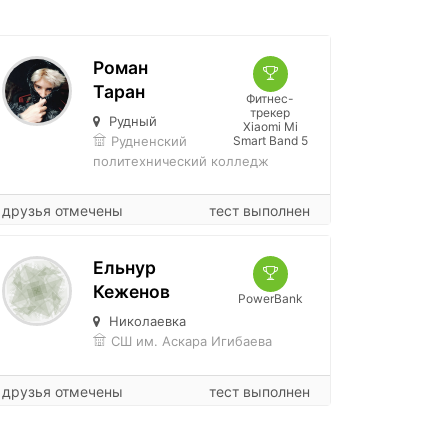
Роман
Таран
Фитнес-
трекер
Рудный
Xiaomi Mi
Рудненский
Smart Band 5
политехнический колледж
друзья отмечены
тест выполнен
Ельнур
Кеженов
PowerBank
Николаевка
СШ им. Аскара Игибаева
друзья отмечены
тест выполнен