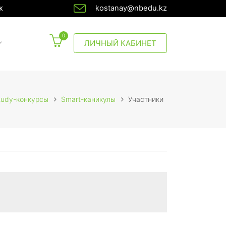
ж
kostanay@nbedu.kz
0
CURRENT)
ЛИЧНЫЙ КАБИНЕТ
tudy-конкурсы
Smart-каникулы
Участники