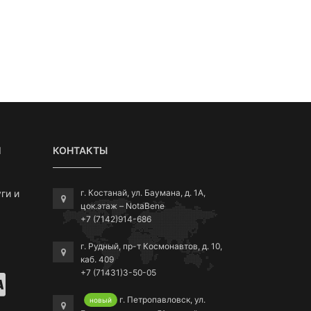
Я
КОНТАКТЫ
ги и
г. Костанай, ул. Баумана, д. 1А,
цок.этаж – NotaBene
+7 (7142)914-686
г. Рудный, пр-т Космонавтов, д. 10,
каб. 409
+7 (71431)3-50-05
г. Петропавловск, ул.
новый