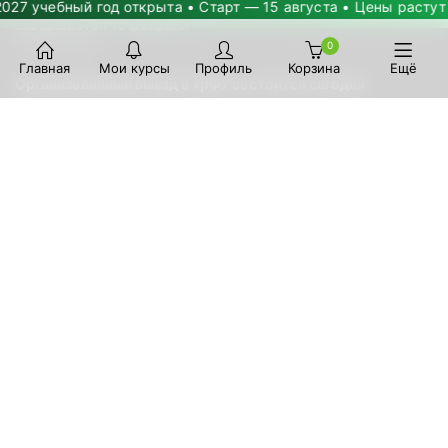
Регистрация на тест-драйв в УрФУ для школьников
учебный год открыта • Старт — 15 августа • Цены растут на 2
завершается 15 февраля
10 февр. 2026 г.
0
Главная
Мои курсы
Профиль
Корзина
Ещё
Организованный выезд в УрФУ состоится сегодня
28 авг. 2025 г.
Важная информация для поступающих в УрФУ-2025 и
другие российские университеты
23 июл. 2025 г.
Началась приемная кампания в УрФУ, публикуем график
выездов представителей приемной комиссии в Казахстане
20 июн. 2025 г.
1 июня со сбоями проходила онлайн-оплата — скидку 3%
продлили до 2 июня
2 июн. 2025 г.
ФИНАНСОВАЯ ИНФОРМАЦИЯ