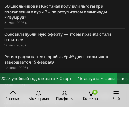
50 школьников из Костаная получили льготы при
поступлении в вузы РФ по результатам олимпиады
«Изумруд»
31 мар. 2026 г.
Обновили публичную оферту — чтобы правила стали
понятнее
12 мар. 2026 г.
Регистрация на тест-драйв в УрФУ для школьников
завершается 15 февраля
10 февр. 2026 г.
×
 учебный год открыта • Старт — 15 августа • Цены растут на 
Организованный выезд в УрФУ состоится сегодня
28 авг. 2025 г.
0
Важная информация для поступающих в УрФУ-2025 и
Главная
Мои курсы
Профиль
Корзина
Ещё
другие российские университеты
23 июл. 2025 г.
Началась приемная кампания в УрФУ, публикуем график
выездов представителей приемной комиссии в Казахстане