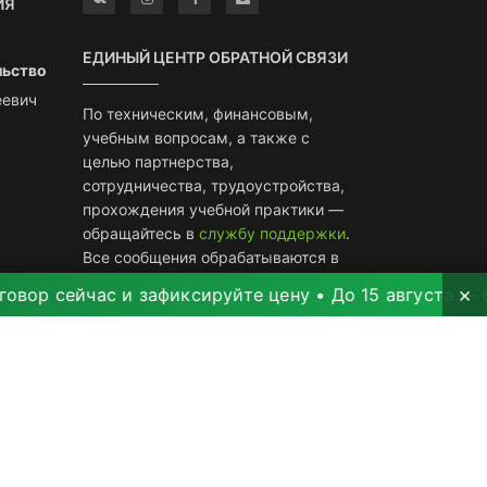
ИЯ
ЕДИНЫЙ ЦЕНТР ОБРАТНОЙ СВЯЗИ
льство
еевич
По техническим, финансовым,
учебным вопросам, а также с
целью партнерства,
сотрудничества, трудоустройства,
прохождения учебной практики —
обращайтесь в
службу поддержки
.
Все сообщения обрабатываются в
течение трех дней, но чаще всего в
×
йчас и зафиксируйте цену • До 15 августа — скидка 1
течение одного дня.
33
задачи в работе
-514
Невысокая нагрузка, мы
стараемся отвечать на все