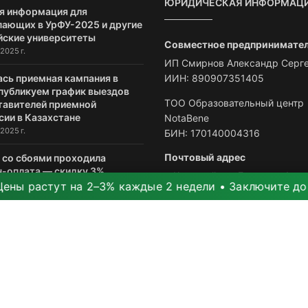
ЮРИДИЧЕСКАЯ ИНФОРМАЦ
я информация для
пающих в УрФУ-2025 и другие
йские университеты
Совместное предпринимате
2025 г.
ИП Смирнов Александр Серг
ИИН: 890907351405
ась приемная кампания в
 публикуем график выездов
ТОО Образовательный центр
тавителей приемной
сии в Казахстане
NotaBene
2025 г.
БИН: 170140004316
Почтовый адрес
я со сбоями проходила
н-оплата — скидку 3%
г. Костанай, ул. Баумана, 1а
или до 2 июня
стут на 2–3% каждые 2 недели • Заключите договор се
e-mail: info@nbedu.kz
025 г.
электронное обращение
Контактные телефоны
Костанай: +7 (7142) 914-686
Рудный: +7 (71431) 3-50-05
Петропавловск: +7 (7152) 614
Астана
Нур-Султан
Астана: