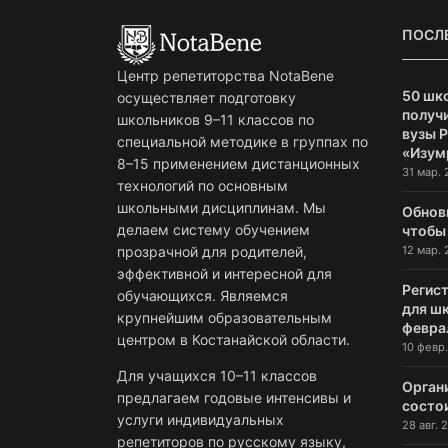
ПОСЛ
Центр репетиторства NotaBene
50 шк
осуществляет подготовку
получи
школьников 9–11 классов по
вузы 
специальной методике в группах по
«Изум
8–15 применением дистанционных
31 мар. 
технологий по основным
школьными дисциплинам. Мы
Обнов
делаем систему обучением
чтобы
12 мар. 
прозрачной для родителей,
эффективной и интересной для
Регист
обучающихся. Являемся
для ш
крупнейшим образовательным
февра
центром в Костанайской области.
10 февр.
Для учащихся 10–11 классов
Орган
предлагаем годовые интенсивы и
состо
услуги индивидуальных
28 авг. 2
репетиторов по русскому языку,