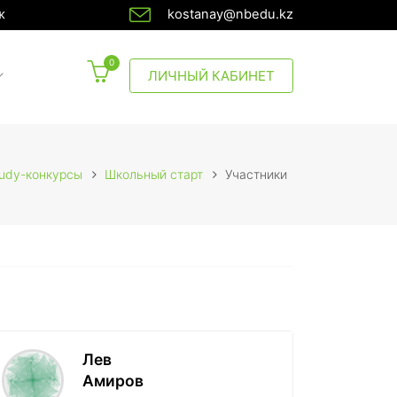
ж
kostanay@nbedu.kz
0
CURRENT)
ЛИЧНЫЙ КАБИНЕТ
udy-конкурсы
Школьный старт
Участники
Лев
Амиров