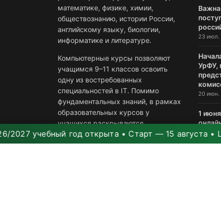
математике, физике, химии,
Важна
посту
обществознанию, истории России,
росси
английскому языку, биологии,
23 июл. 
информатике и литературе.
Начал
Компьютерные курсы позволяют
УрФУ,
учащимся 9–11 классов освоить
предс
одну из востребованных
комис
специальностей в IT. Помимо
20 июн. 
фундаментальных знаний, в рамках
образовательных курсов у
1 июн
онлай
учащихся раскрываются
продл
 учебный год открыта • Старт — 15 августа • Цены ра
способности по коммерциализации
2 июн. 2
полученных знаний.
ОНЛАЙН-ПОЛЬЗОВАТЕЛИ