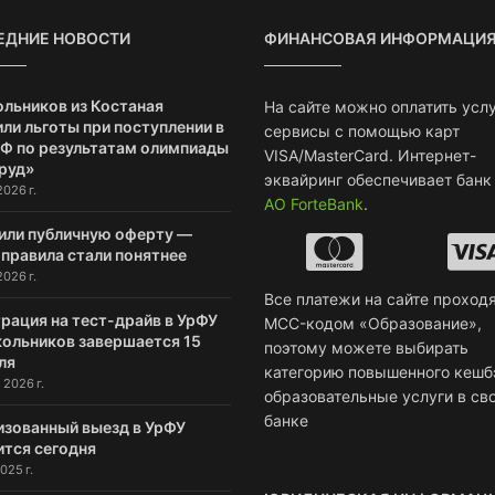
ЕДНИЕ НОВОСТИ
ФИНАНСОВАЯ ИНФОРМАЦИ
ольников из Костаная
На сайте можно оплатить услу
ли льготы при поступлении в
сервисы с помощью карт
РФ по результатам олимпиады
VISA/MasterCard. Интернет-
руд»
эквайринг обеспечивает банк
2026 г.
АО ForteBank
.
или публичную оферту —
 правила стали понятнее
2026 г.
Все платежи на сайте проходя
рация на тест-драйв в УрФУ
MCC-кодом «Образование»,
кольников завершается 15
поэтому можете выбирать
ля
категорию повышенного кешб
 2026 г.
образовательные услуги в св
банке
изованный выезд в УрФУ
ится сегодня
025 г.