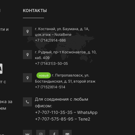
Я
КОНТАКТЫ
ги и
г. Костанай, ул. Баумана, д. 1А,
цок.этаж – NotaBene
+7 (7142)914-686
г. Рудный, пр-т Космонавтов, д. 10,
каб. 409
+7 (71431)3-50-05
г. Петропавловск, ул.
новый
Бостандыкская, д. 51, второй этаж
т с
+7 (7152)614-514
Для соединения с любым
эка за
офисом:
оем
+7-707-110-35-35 – WhatsApp
+7-707-575-85-95 – Теле2